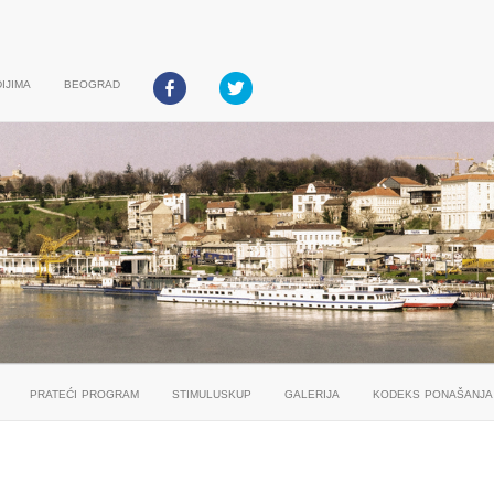
ijima
beograd
prateći program
stimuluskup
galerija
kodeks ponašanja