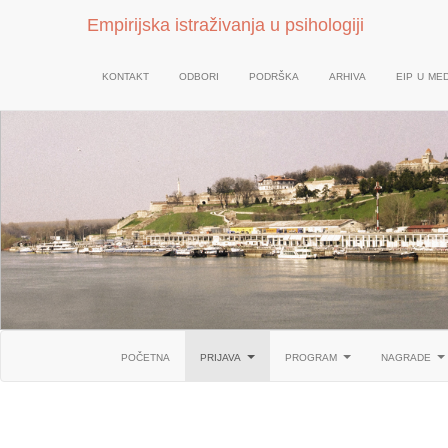
Empirijska istraživanja u psihologiji
kontakt
odbori
podrška
arhiva
eip u med
početna
prijava
program
nagrade