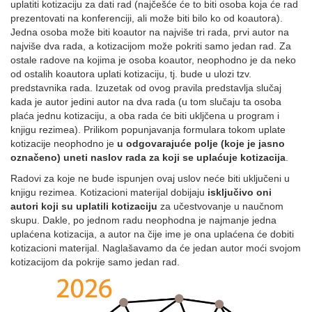
uplatiti kotizaciju za dati rad (najčešće će to biti osoba koja će rad
prezentovati na konferenciji, ali može biti bilo ko od koautora).
Jedna osoba može biti koautor na najviše tri rada, prvi autor na
najviše dva rada, a kotizacijom može pokriti samo jedan rad. Za
ostale radove na kojima je osoba koautor, neophodno je da neko
od ostalih koautora uplati kotizaciju, tj. bude u ulozi tzv.
predstavnika rada. Izuzetak od ovog pravila predstavlja slučaj
kada je autor jedini autor na dva rada (u tom slučaju ta osoba
plaća jednu kotizaciju, a oba rada će biti ukljčena u program i
knjigu rezimea). Prilikom popunjavanja formulara tokom uplate
kotizacije neophodno je
u odgovarajuće polje (koje je jasno
označeno) uneti naslov rada za koji se uplaćuje kotizacija
.
Radovi za koje ne bude ispunjen ovaj uslov neće biti uključeni u
knjigu rezimea. Kotizacioni materijal dobijaju
isključivo oni
autori koji su uplatili kotizaciju
za učestvovanje u naučnom
skupu. Dakle, po jednom radu neophodna je najmanje jedna
uplaćena kotizacija, a autor na čije ime je ona uplaćena će dobiti
kotizacioni materijal. Naglašavamo da će jedan autor moći svojom
kotizacijom da pokrije samo jedan rad.