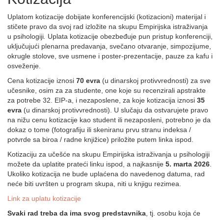
Uplatom kotizacije dobijate konferencijski (kotizacioni) materijal i
stičete pravo da svoj rad izložite na skupu Empirijska istraživanja
u psihologiji
.
Uplata kotizacije obezbeđuje pun pristup konferenciji,
uključujući plenarna predavanja, svečano otvaranje, simpozijume,
okrugle stolove, sve usmene i poster-prezentacije, pauze za kafu i
osveženje.
Cena kotizacije iznosi
70 evra
(u dinarskoj protivvrednosti) za sve
učesnike, osim za za studente, one koje su recenzirali apstrakte
za potrebe 32. EIP-a, i nezaposlene, za koje kotizacija iznosi
35
evra
(u dinarskoj protivvrednosti). U slučaju da ostvarujete pravo
na nižu cenu kotizacije kao student ili nezaposleni, potrebno je da
dokaz o tome (fotografiju ili skeniranu prvu stranu indeksa /
potvrde sa biroa / radne knjižice) priložite putem linka ispod.
Kotizaciju za učešće na skupu Empirijska istraživanja u psihologiji
možete da uplatite prateći linku ispod, a najkasnije
5. marta 2026
.
Ukoliko kotizacija ne bude uplaćena do navedenog datuma, rad
neće biti uvršten u program skupa, niti u knjigu rezimea.
Link za uplatu kotizacije
Svaki rad treba da ima svog predstavnika
, tj. osobu koja će