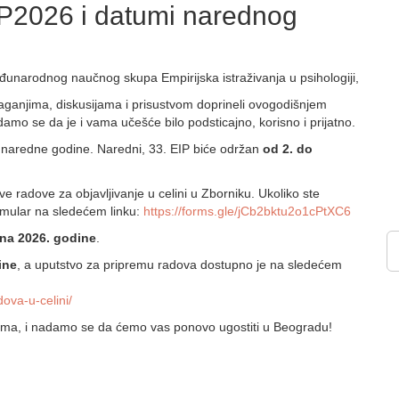
EIP2026 i datumi narednog
đunarodnog naučnog skupa Empirijska istraživanja u psihologiji,
laganjima,
diskusijama
i prisustvom doprineli ovogodišnjem
amo se da je i vama učešće bilo podsticajno, korisno i prijatno.
 naredne godine. Naredni, 33. EIP biće održan
od 2. do
e radove za objavljivanje u celini u
Zborniku
. Ukoliko ste
rmular na sledećem linku:
https://forms.gle/jCb2b
ktu2o1cPtXC6
una 2026. godine
.
ine
, a uputstvo za pripremu radova dostupno je na sledećem
adova
-u-celini/
ima
, i nadamo se da ćemo vas ponovo ugostiti u Beogradu!