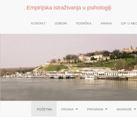
Empirijska istraživanja u psihologiji
kontakt
odbori
podrška
arhiva
eip u med
početna
prijava
program
nagrade