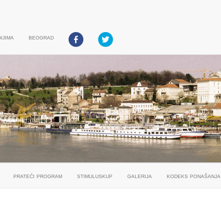
ijima
beograd
prateći program
stimuluskup
galerija
kodeks ponašanja