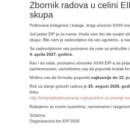
Zbornik radova u celini 
skupa
Poštovane koleginice i kolege, dragi učesnici XXXII me
Još jedan EIP je za nama. Hvala vam što ste svojim iz
skupu. Bilo nam je zadovoljstvo da vas ugostimo, a nad
Sa zadovoljstvom vas pozivamo da nam se pridružite i
4.
aprila
2027. godine.
Kao i do sada, pozivamo učesnike XXXII EIP-a da prijav
zainteresovani, zamolićemo vas da popunite kratak fo
Molimo vas da formular popunite
najkasnije do 15. j
Rok za slanje gotovih radova je
25. avgust 2026. god
linku:
http://empirijskaistrazivanja.
org/uputstvo-za-pisanje-r
Radujemo se novim susretima,
razmenama
i
razgovo
r
Srdačno,
Organizacioni tim EIP 2026