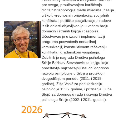
pre svega, proučavanjem korišćenja
digitalnih tehnologija među mladima, nasilja
u školi, vrednosnih orijentacija, socijalnih
konflikata i političke socijalizacije, i radove
iz tih oblasti objavljivao je u većem broju
domaćih i stranih knjiga i časopisa.
Učestvovao je u izradi i implementaciji
programa posvećenih nenasilnoj
komunikaciji, konstruktivnom rešavanju
konflikata i građanskom vaspitanju.
Dobitnik je nagrada Društva psihologa
Srbije Borislav Stevanović za knjigu koja
predstavlja najznačajniji naučni doprinos
razvoju psihologije u Srbiji u proteklom
dvogodišnjem periodu (2011. i 2019.
godine), Žiža Vasić za popularizaciju
psihologije 1995. godine, i priznanja Ljuba
Stojić za doprinos u radu i razvoju Društva
psihologa Srbije (2002. i 2011. godine).