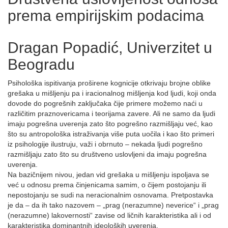
prema empirijskim podacima
Dragan Popadić, Univerzitet u
Beogradu
Psihološka ispitivanja proširene kognicije otkrivaju brojne oblike
grešaka u mišljenju pa i iracionalnog mišljenja kod ljudi, koji onda
dovode do pogrešnih zaključaka čije primere možemo naći u
različitim praznovericama i teorijama zavere. Ali ne samo da ljudi
imaju pogrešna uverenja zato što pogrešno razmišljaju već, kao
što su antropološka istraživanja više puta uočila i kao što primeri
iz psihologije ilustruju, važi i obrnuto – nekada ljudi pogrešno
razmišljaju zato što su društveno uslovljeni da imaju pogrešna
uverenja.
Na bazičnijem nivou, jedan vid grešaka u mišljenju ispoljava se
već u odnosu prema činjenicama samim, o čijem postojanju ili
nepostojanju se sudi na neracionalnim osnovama. Pretpostavka
je da – da ih tako nazovem – „prag (nerazumne) neverice“ i „prag
(nerazumne) lakovernosti“ zavise od ličnih karakteristika ali i od
karakteristika dominantnih ideoloških uverenja.