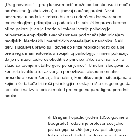
„Prag neverice“ i „prag lakovernosti“ može se konstatovati i među
naučnicima (psiholozima) u njihovoj naučnoj praksi. Nivoi
poverenja u podatke trebalo bi da su određeni dogovorenom
metodologijom prikupljanja podataka i statističkim procedurama,
ali se pokazuje da je i sada a i tokom istorije psihologije
prihvatanje empirijskih svedočanstava pod značajnim uticajem
teorijskih, ideoloških i metafizičkih opredeljenja naučnika. Neki
takvi slučajevi upravo su i doveli do krize replikabilnosti koja se
pre svega manifestovala u socijalnoj psihologiji. Primeri pokazuju
da je i u nauci teško osloboditi se principa „Ako se činjenice ne
slažu sa teorijom utoliko gore po činjenice“. U nekim slučajevima,
kontrola kvaliteta istraživanja i ponovljivost eksperimentalne
procedure jesu rešenja, ali u nekim, komplikovanijim situacijama o
kojima će takođe biti reči psihologiji ne ostaje ništa drugo nego da
se osloni na tzv. istorijski metod pre nego na paradigmu prirodnih
nauka.
dr Dragan Popadić (rođen 1955. godine u
Beogradu) redovni je profesor socijalne
psihologije na Odeljenju za psihologiju
Filozofskog fakulteta u Beogradu. Bavi se,