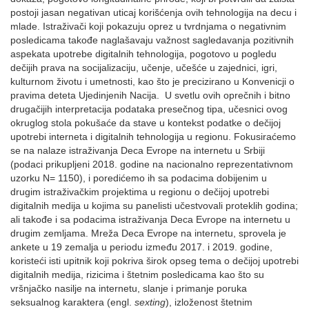
postoji jasan negativan uticaj korišćenja ovih tehnologija na decu i
mlade. Istraživači koji pokazuju oprez u tvrdnjama o negativnim
posledicama takođe naglašavaju važnost sagledavanja pozitivnih
aspekata upotrebe digitalnih tehnologija, pogotovo u pogledu
dečijih prava na socijalizaciju, učenje, učešće u zajednici, igri,
kulturnom životu i umetnosti, kao što je precizirano u Konvenicji o
pravima deteta Ujedinjenih Nacija. U svetlu ovih oprečnih i bitno
drugačijih interpretacija podataka presečnog tipa, učesnici ovog
okruglog stola pokušaće da stave u kontekst podatke o dečijoj
upotrebi interneta i digitalnih tehnologija u regionu. Fokusiraćemo
se na nalaze istraživanja Deca Evrope na internetu u Srbiji
(podaci prikupljeni 2018. godine na nacionalno reprezentativnom
uzorku N= 1150), i poredićemo ih sa podacima dobijenim u
drugim istraživačkim projektima u regionu o dečijoj upotrebi
digitalnih medija u kojima su panelisti učestvovali proteklih godina;
ali takođe i sa podacima istraživanja Deca Evrope na internetu u
drugim zemljama. Mreža Deca Evrope na internetu, sprovela je
ankete u 19 zemalja u periodu između 2017. i 2019. godine,
koristeći isti upitnik koji pokriva širok opseg tema o dečijoj upotrebi
digitalnih medija, rizicima i štetnim posledicama kao što su
vršnjačko nasilje na internetu, slanje i primanje poruka
seksualnog karaktera (engl.
sexting
), izloženost štetnim