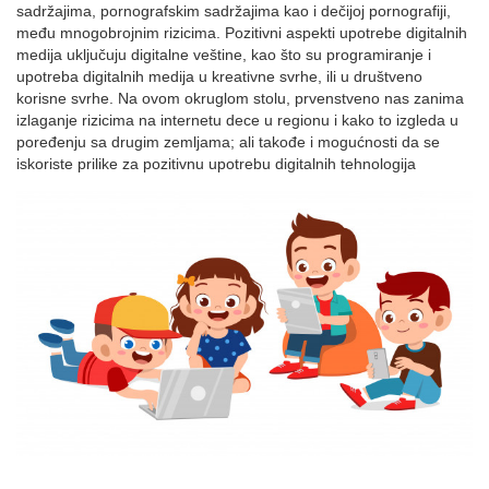
sadržajima, pornografskim sadržajima kao i dečijoj pornografiji,
među mnogobrojnim rizicima. Pozitivni aspekti upotrebe digitalnih
medija uključuju digitalne veštine, kao što su programiranje i
upotreba digitalnih medija u kreativne svrhe, ili u društveno
korisne svrhe. Na ovom okruglom stolu, prvenstveno nas zanima
izlaganje rizicima na internetu dece u regionu i kako to izgleda u
poređenju sa drugim zemljama; ali takođe i mogućnosti da se
iskoriste prilike za pozitivnu upotrebu digitalnih tehnologija