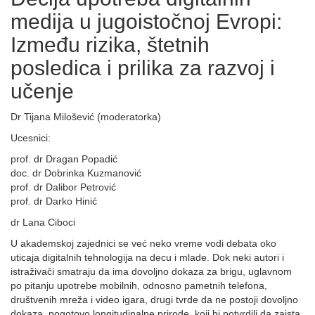
medija u jugoistočnoj Evropi:
Između rizika, štetnih
posledica i prilika za razvoj i
učenje
Dr Tijana Milošević (moderatorka)
Ucesnici:
prof. dr Dragan Popadić
doc. dr Dobrinka Kuzmanović
prof. dr Dalibor Petrović
prof. dr Darko Hinić
dr Lana Ciboci
U akademskoj zajednici se već neko vreme vodi debata oko
uticaja digitalnih tehnologija na decu i mlade. Dok neki autori i
istraživači smatraju da ima dovoljno dokaza za brigu, uglavnom
po pitanju upotrebe mobilnih, odnosno pametnih telefona,
društvenih mreža i video igara, drugi tvrde da ne postoji dovoljno
dokaza, pogotovo longitudinalne prirode, koji bi potvrdili da zaista